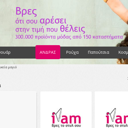
σουάρ
ΑΝΔΡΑΣ
Ρούχα
Παπούτσια
Κοσμ
ικεία μαγιό
α