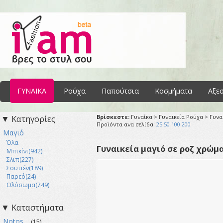
ΓΥΝΑΙΚΑ
Ρούχα
Παπούτσια
Κοσμήματα
Αξε
▼ Κατηγορίες
Βρίσκεστε:
Γυναίκα > Γυναικεία Ρούχα > Γυνα
Προϊόντα ανα σελίδα:
25
50
100
200
Μαγιό
Όλα
Γυναικεία μαγιό σε ροζ χρώμ
Μπικίνι(942)
Σλιπ(227)
Σουτιέν(189)
Παρεό(24)
Ολόσωμα(749)
▼ Καταστήματα
Notos
(15)