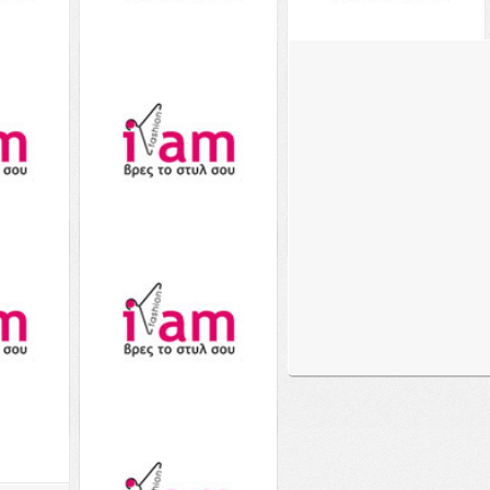
heeky
Aerie Shine Cheekiest
Aerie High Cut Cheeky
754-
Bikini Bottom - 1754-
Bikini Bottom - 1754-
3795-625 - Ροζ
2631-625 - Ροζ
το
Notos
29.00€
από το
Notos
29.00€
από το
Notos
Δείτε το
Δείτε το
Δείτε το
ing
Aerie Crossover Keyhole
p -
Halter Bikini Top - 2758-
 Ροζ
3806-625 - Ροζ
το
Notos
39.00€
από το
Notos
Δείτε το
Δείτε το