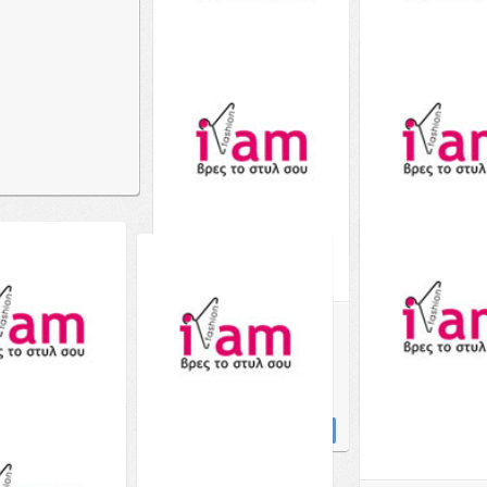
Aerie Tie Front Scoop
Aerie High Cut C
Bikini Top - 0753-3637-
Bikini Bottom - 1
631 - Ροζ
3178-839 - Ροζ
45.00€
από το
Notos
35.00€
από 
Δείτε το
Aerie Ruffle Bandeau
Aerie Double Str
Bikini Top - 0754-3059-
Triangle Bikini To
632 - Ροζ
0752-3566-625 -
22.00€
45.00€
από το
39.00€
από 
Notos
Δείτε το