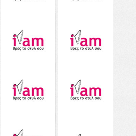
Aerie Tie Front Scoop
Aerie High Cut Cheeky
Bikini Top - 0753-3637-
Bikini Bottom - 1754-
631 - Ροζ
3178-839 - Ροζ
45.00€
από το
Notos
35.00€
από το
Notos
Δείτε το
Δείτε το
Aerie Shine Cheekiest
Aerie High Cut Cheeky
Bikini Bottom - 1754-
Bikini Bottom - 1754-
3795-625 - Ροζ
2631-625 - Ροζ
29.00€
από το
Notos
29.00€
από το
Notos
Δείτε το
Δείτε το