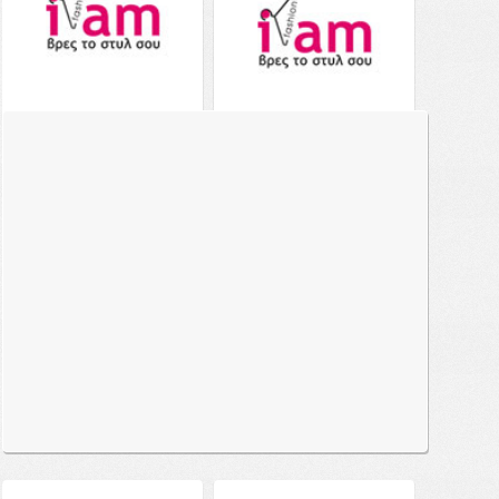
Aerie Shine Double String
Aerie Ruffle Bandeau
Triangle Bikini Top -
Bikini Top - 0754-3059-
0752-3800-625 - Ροζ
632 - Ροζ
39.00€
από το
Notos
22.00€
45.00€
από το
Notos
Δείτε το
Δείτε το
Aerie Double String
Aerie Crossover Keyhole
Triangle Bikini Top -
Halter Bikini Top - 2758-
0752-3566-625 - Ροζ
3806-625 - Ροζ
39.00€
από το
Notos
39.00€
από το
Notos
Δείτε το
Δείτε το