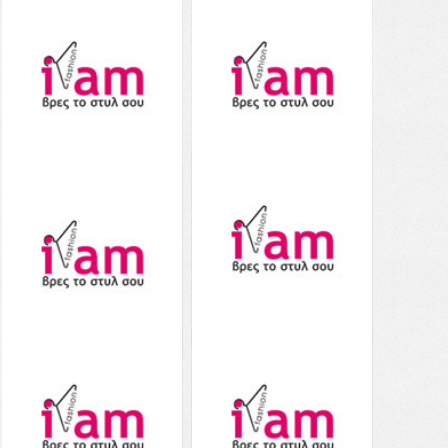
Aerie Ruffle Longline
Aerie Ruffle One Piece
Bikini Top - 0752-2426-
Swimsuit - 0751-2461-
714 - Ροζ
714 - Ροζ
19.00€
39.00€
από το
59.00€
από το
Notos
Notos
Δείτε το
Δείτε το
Aerie Waffle High Cut
Aerie Shine Scoop Bikini
Cheeky Bikini Bottom -
Top - 0753-3794-625 -
1754-2825-231 - Ροζ