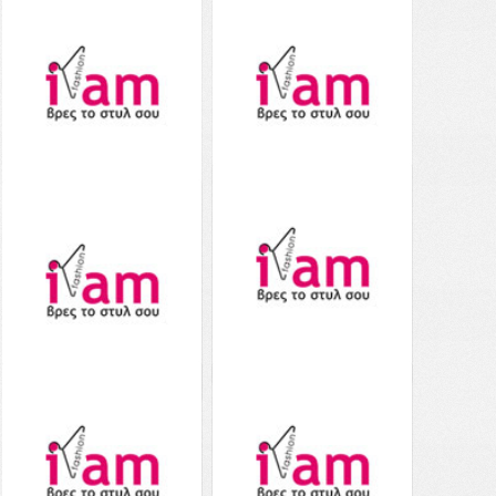
Aerie Ruffle Longline
Aerie Ruffle One Piece
Bikini Top - 0752-2426-
Swimsuit - 0751-2461-
714 - Ροζ
714 - Ροζ
19.00€
39.00€
από το
59.00€
από το
Notos
Notos
Δείτε το
Δείτε το
Aerie Waffle High Cut
Aerie Shine Scoop Bikini
Cheeky Bikini Bottom -
Top - 0753-3794-625 -
1754-2825-231 - Ροζ