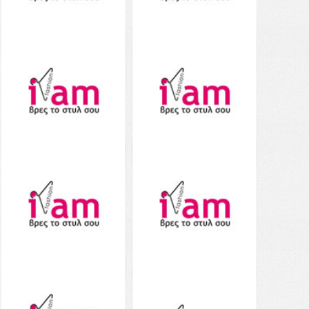
Aerie Tie Front Scoop
Aerie High Cut Cheeky
Bikini Top - 0753-3637-
Bikini Bottom - 1754-
631 - Ροζ
3178-839 - Ροζ
45.00€
από το
Notos
35.00€
από το
Notos
Δείτε το
Δείτε το
Aerie Shine Cheekiest
Aerie High Cut Cheeky
Bikini Bottom - 1754-
Bikini Bottom - 1754-
3795-625 - Ροζ
2631-625 - Ροζ
29.00€
από το
Notos
29.00€
από το
Notos
Δείτε το
Δείτε το