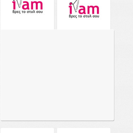
Aerie Shine Double String
Aerie Ruffle Bandeau
Triangle Bikini Top -
Bikini Top - 0754-3059-
0752-3800-625 - Ροζ
632 - Ροζ
39.00€
από το
Notos
22.00€
45.00€
από το
Notos
Δείτε το
Δείτε το
Aerie Double String
Aerie Crossover Keyhole
Triangle Bikini Top -
Halter Bikini Top - 2758-
0752-3566-625 - Ροζ
3806-625 - Ροζ
39.00€
από το
Notos
39.00€
από το
Notos
Δείτε το
Δείτε το