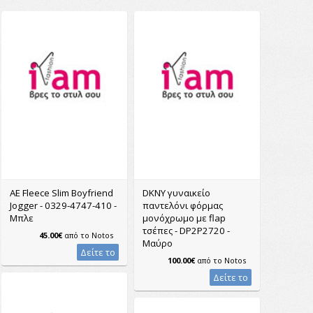
AE Fleece Slim Boyfriend
DKNY γυναικείο
Jogger - 0329-4747-410 -
παντελόνι φόρμας
Μπλε
μονόχρωμο με flap
τσέπες - DP2P2720 -
45.00€
από το
Notos
Μαύρο
Δείτε το
100.00€
από το
Notos
Δείτε το