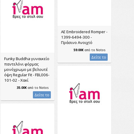
AE Embroidered Romper -
1399-6494-300 -
Πράσινο Ανοιχτό
59.00€
από το
Notos
Δείτε το
Funky Buddha γυναικείο
παντελόνι φόρμας
μονόχρωμο με βελουτέ
όψη Regular Fit - FBL006-
101-02 - Χακί
35.00€
από το
Notos
Δείτε το