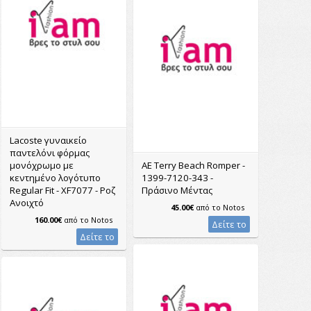
Lacoste γυναικείο
παντελόνι φόρμας
μονόχρωμο με
AE Terry Beach Romper -
κεντημένο λογότυπο
1399-7120-343 -
Regular Fit - XF7077 - Ροζ
Πράσινο Μέντας
Ανοιχτό
45.00€
από το
Notos
160.00€
από το
Notos
Δείτε το
Δείτε το