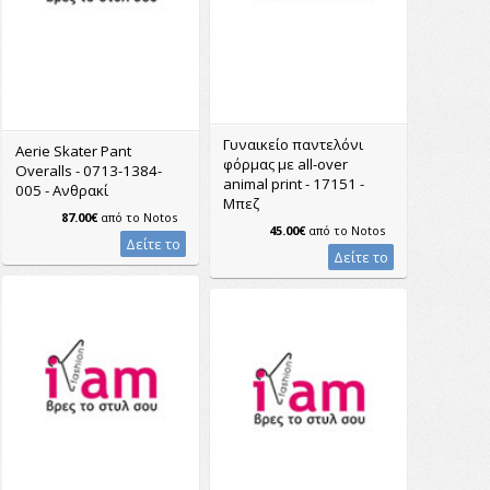
Γυναικείο παντελόνι
Aerie Skater Pant
φόρμας με all-over
Overalls - 0713-1384-
animal print - 17151 -
005 - Ανθρακί
Μπεζ
87.00€
από το
Notos
45.00€
από το
Notos
Δείτε το
Δείτε το