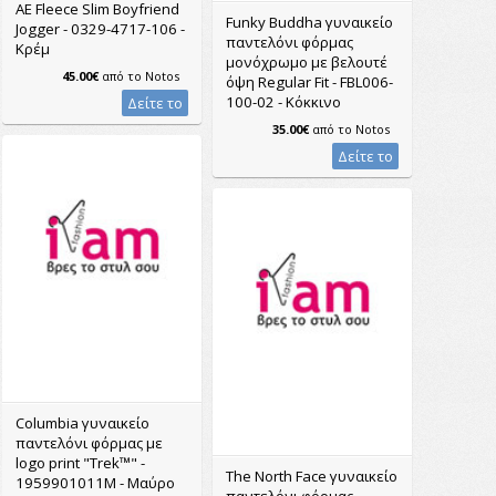
AE Fleece Slim Boyfriend
Funky Buddha γυναικείο
Jogger - 0329-4717-106 -
παντελόνι φόρμας
Κρέμ
μονόχρωμο με βελουτέ
45.00€
από το
Notos
όψη Regular Fit - FBL006-
100-02 - Κόκκινο
Δείτε το
35.00€
από το
Notos
Δείτε το
Columbia γυναικείο
παντελόνι φόρμας με
logo print "Trek™" -
The North Face γυναικείο
1959901011M - Μαύρο
παντελόνι φόρμας