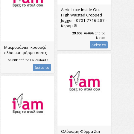
Aerie Luxe Inside Out
High Waisted Cropped
Jogger - 0701-7716-287 -
Κεραμιδί
29.00€
49.00€
από το
Notos
Δείτε το
Μακρυμάνικη κρουαζέ
ολόσωμη φόρμα-σορτς
55.00€
από το
La Redoute
Δείτε το
Ολόσωμη Φόρμα Ζιπ