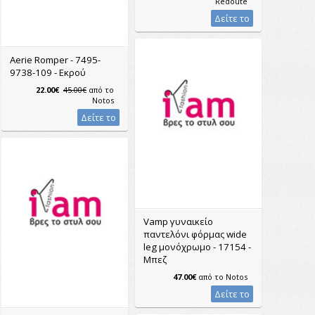
Redoute
Δείτε το
Aerie Romper - 7495-
9738-109 - Εκρού
22.00€
45.00€
από το
Notos
Δείτε το
Vamp γυναικείο
παντελόνι φόρμας wide
leg μονόχρωμο - 17154 -
Μπεζ
47.00€
από το
Notos
Δείτε το