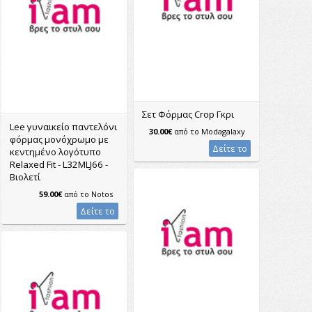
Σετ Φόρμας Crop Γκρι
Lee γυναικείο παντελόνι
30.00€
από το
Modagalaxy
φόρμας μονόχρωμο με
Δείτε το
κεντημένο λογότυπο
Relaxed Fit - L32MLJ66 -
Βιολετί
59.00€
από το
Notos
Δείτε το