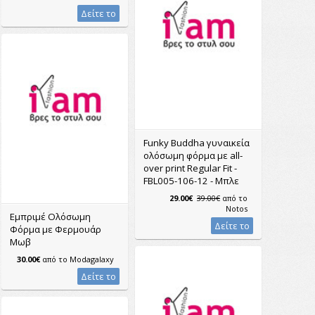
Δείτε το
Funky Buddha γυναικεία
ολόσωμη φόρμα με all-
over print Regular Fit -
FBL005-106-12 - Μπλε
29.00€
39.00€
από το
Notos
Εμπριμέ Ολόσωμη
Δείτε το
Φόρμα με Φερμουάρ
Μωβ
30.00€
από το
Modagalaxy
Δείτε το