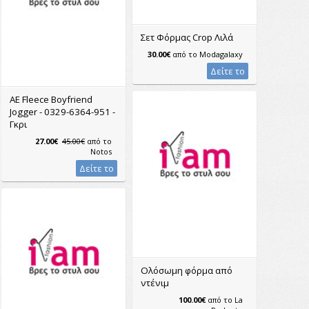
Σετ Φόρμας Crop Λιλά
30.00€
από το
Modagalaxy
Δείτε το
AE Fleece Boyfriend
Jogger - 0329-6364-951 -
Γκρι
27.00€
45.00€
από το
Notos
Δείτε το
Ολόσωμη φόρμα από
ντένιμ
100.00€
από το
La