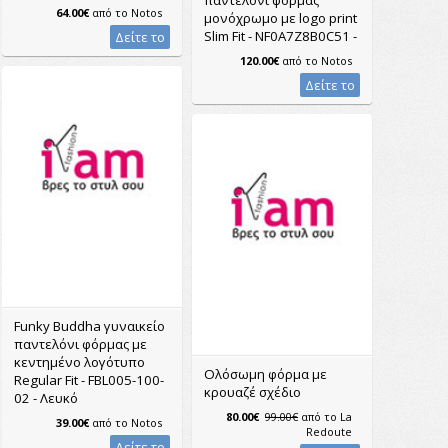
64.00€
από το
Notos
μονόχρωμο με logo print
Slim Fit - NF0A7Z8B0C51 -
Δείτε το
120.00€
από το
Notos
Δείτε το
Funky Buddha γυναικείο
παντελόνι φόρμας με
κεντημένο λογότυπο
Ολόσωμη φόρμα με
Regular Fit - FBL005-100-
κρουαζέ σχέδιο
02 - Λευκό
80.00€
99.00€
από το
La
39.00€
από το
Notos
Redoute
Δείτε το