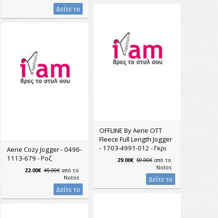
Δείτε το
OFFLINE By Aerie OTT
Fleece Full Length Jogger
- 1703-4991-012 - Γκρι
Aerie Cozy Jogger - 0496-
1113-679 - Ροζ
29.00€
59.00€
από το
Notos
22.00€
45.00€
από το
Notos
Δείτε το
Δείτε το