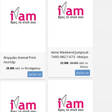
Aerie Weekend Jumpsuit -
7495-9827-073 - Μαύρο
Φορμάκι Animal Print
Λεοπάρ
32.00€
65.00€
από το
Notos
28.00€
από το
Modagalaxy
Δείτε το
Δείτε το