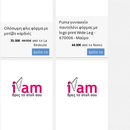
Puma γυναικείο
παντελόνι φόρμας με
Ολόσωμη φλις φόρμα με
logo print Wide Leg -
μοτίβο καρδιές
670006 - Μαύρο
35.00€
44.00€
από το
La
Redoute
44.00€
από το
Notos
Δείτε το
Δείτε το