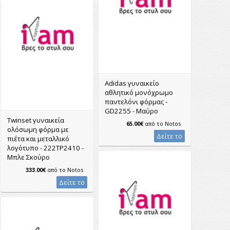
Adidas γυναικείο
αθλητικό μονόχρωμο
παντελόνι φόρμας -
GD2255 - Μαύρο
Twinset γυναικεία
65.00€
από το
Notos
ολόσωμη φόρμα με
Δείτε το
πιέτα και μεταλλικό
λογότυπο - 222TP2410 -
Μπλε Σκούρο
333.00€
από το
Notos
Δείτε το