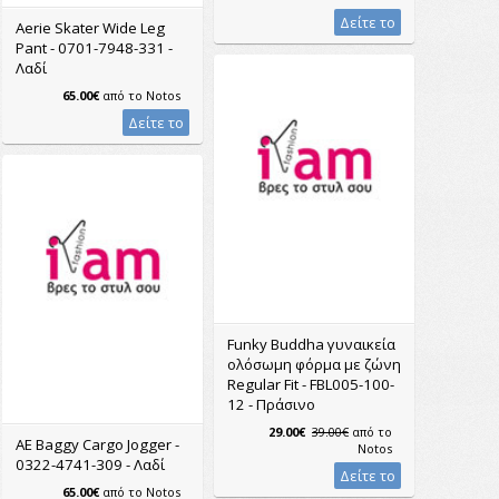
Δείτε το
Aerie Skater Wide Leg
Pant - 0701-7948-331 -
Λαδί
65.00€
από το
Notos
Δείτε το
Funky Buddha γυναικεία
ολόσωμη φόρμα με ζώνη
Regular Fit - FBL005-100-
12 - Πράσινο
29.00€
39.00€
από το
AE Baggy Cargo Jogger -
Notos
0322-4741-309 - Λαδί
Δείτε το
65.00€
από το
Notos