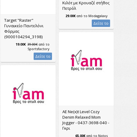
Κιλότ με Κρουαζέ στήθος
Πετρόλ
29.00€
από το
Modagalaxy
Target "Raster"
Δείτε το
Γυναικείο Παντελόνι
Φόρμας
(9000104294_3198)
19.00€
39.00€
από το
Sportsfactory
Δείτε το
AE Ne(x)t Level Cozy
Denim Relaxed Mom
Jogger - 0437-3698-040 -
Γκρι
65.00€
από το
Notos