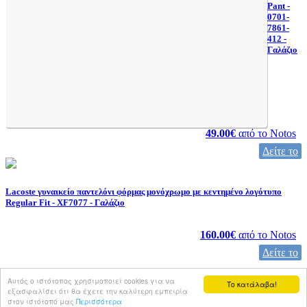
Pant -
0701-
7861-
412 -
Γαλάζιο
49.00€
από το
Notos
Δείτε το
Lacoste γυναικείο παντελόνι φόρμας μονόχρωμο με κεντημένο λογότυπο
Regular Fit - XF7077 - Γαλάζιο
160.00€
από το
Notos
Δείτε το
Αυτός ο ιστότοπος χρησιμοποιεί cookies για να
Το κατάλαβα!
εξασφαλίσει ότι θα έχετε την καλύτερη εμπειρία
στον ιστότοπό μας
Περισσότερα
@copyrights by www.iam.gr |
Όροι Χρήσης
|
Ποιοί Είμαστε