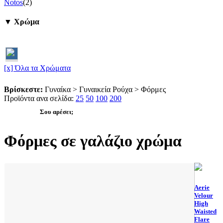
Notos
(2)
▼ Χρώμα
[x] Όλα τα Χρώματα
Βρίσκεστε:
Γυναίκα > Γυναικεία Ρούχα > Φόρμες
Προϊόντα ανα σελίδα:
25
50
100
200
Σου αρέσει;
Φόρμες σε γαλάζιο χρώμα
Aerie
Velour
High
Waisted
Flare