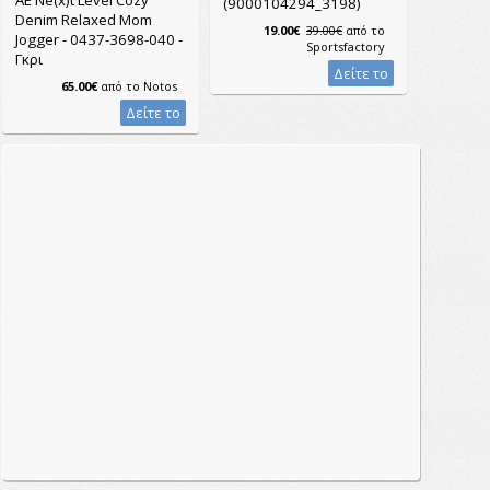
(9000104294_3198)
Denim Relaxed Mom
19.00€
39.00€
από το
Jogger - 0437-3698-040 -
Sportsfactory
Γκρι
Δείτε το
65.00€
από το
Notos
Δείτε το