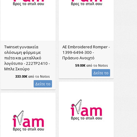
Twinset γυναικεία
AE Embroidered Romper -
ολόσωμη φόρμα με
1399-6494-300 -
πιέτα και μεταλλικό
Πράσινο Ανοιχτό
λογότυπο - 222TP2410 -
59.00€
από το
Notos
Μπλε Σκούρο
Δείτε το
333.00€
από το
Notos
Δείτε το