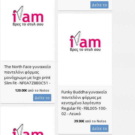
Δείτε το
The North Face γυναικείο
παντελόνι φόρμας
μονόχρωμο με logo print
Slim Fit - NF0A7Z8B0C51 -
120.00€
από το
Notos
Funky Buddha γυναικείο
παντελόνι φόρμας με
Δείτε το
κεντημένο λογότυπο
Regular Fit - FBL005-100-
02 - Λευκό
39.00€
από το
Notos
Δείτε το