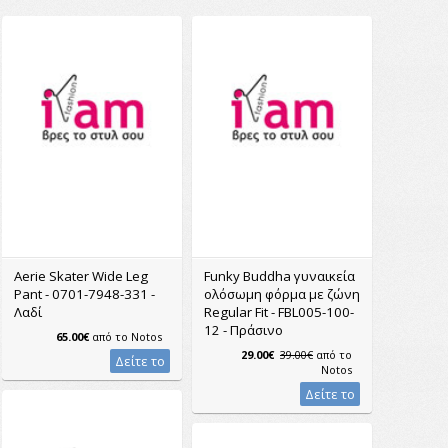
Aerie Skater Wide Leg
Funky Buddha γυναικεία
Pant - 0701-7948-331 -
ολόσωμη φόρμα με ζώνη
Λαδί
Regular Fit - FBL005-100-
12 - Πράσινο
65.00€
από το
Notos
29.00€
39.00€
από το
Δείτε το
Notos
Δείτε το