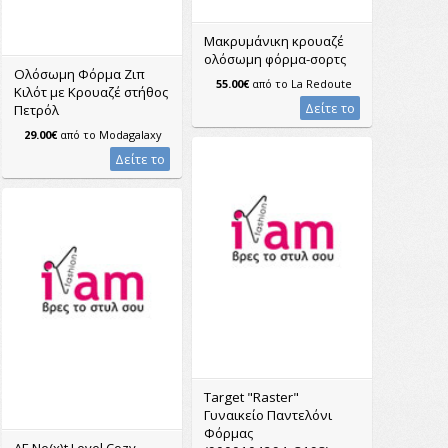
Μακρυμάνικη κρουαζέ
ολόσωμη φόρμα-σορτς
Ολόσωμη Φόρμα Ζιπ
55.00€
από το
La Redoute
Κιλότ με Κρουαζέ στήθος
Δείτε το
Πετρόλ
29.00€
από το
Modagalaxy
Δείτε το
Target "Raster"
Γυναικείο Παντελόνι
Φόρμας
AE Ne(x)t Level Cozy