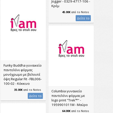
Jogger - 0329-4717-106 -
Κρέμ
45.00€
από το
Notos
Δείτε το
Funky Buddha γυναικείο
παντελόνι φόρμας
μονόχρωμο με βελουτέ
όψη Regular Fit - FBL006-
100-02 - Κόκκινο
35.00€
από το
Notos
Columbia γυναικείο
παντελόνι φόρμας με
Δείτε το
logo print "Trek™" -
1959901011M - Μαύρο
64.00€
από το
Notos