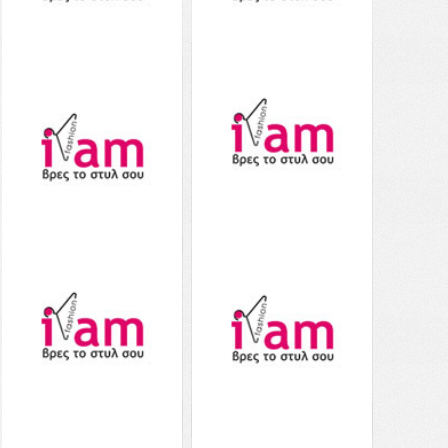
Aerie Jacquard Keyhole
Aerie Striped Jacquard
Bandeau Bikini Top -
Tie Back Scoop Bikini Top
0754-2488-100 - Λευκό
- 0753-3954-153 - Λευκό
22.00€
45.00€
από το
39.00€
από το
Notos
Notos
Δείτε το
Δείτε το
Aerie Leopard Keyhole
Aerie Leopard Knot Front
Bandeau One Piece
Scoop Bikini Top - 0753-
Swimsuit - 0751-2489-
2354-125 - Λευκό
125 - Λευκό
22.00€
45.00€
από το
29.00€
59.00€
από το
Notos
Notos
Δείτε το
Δείτε το